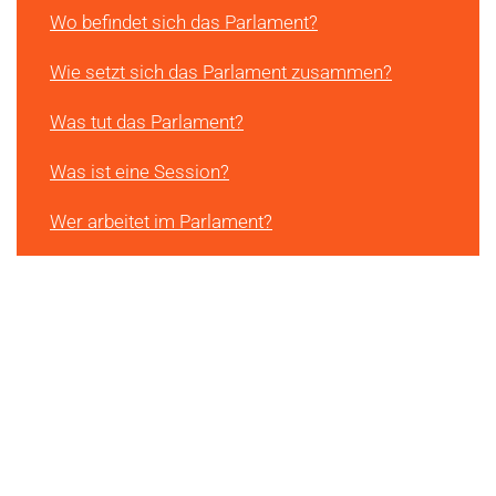
Wo befindet sich das Parlament?
Wie setzt sich das Parlament zusammen?
Was tut das Parlament?
Was ist eine Session?
Wer arbeitet im Parlament?
Wie wird man Mitglied des Parlaments?
Was ist eine Partei?
Was ist eine Fraktion?
Was ist eine Kommission?
Welche parlamentarischen Instrumente gibt es?