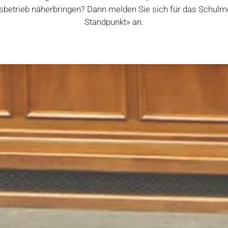
sbetrieb näherbringen? Dann melden Sie sich für das Schulm
Standpunkt» an.