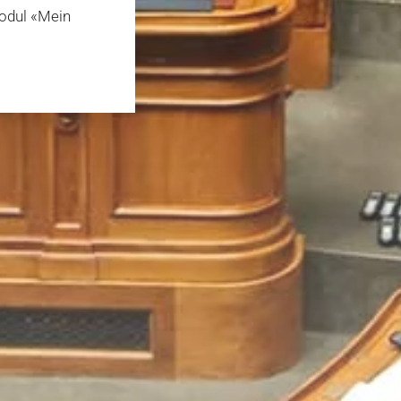
odul «Mein