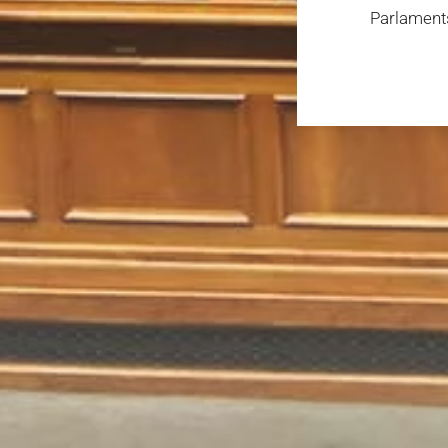
Parlament