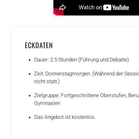
ECKDATEN
Dauer: 2.5 Stunden (Führung und Debatte)
Zeit: Donnerstagmorgen. (Während der Sessio
nicht statt.)
Zielgruppe: Fortgeschrittene Oberstufen, Ber
Gymnasien
Das Angebot ist kostenlos.