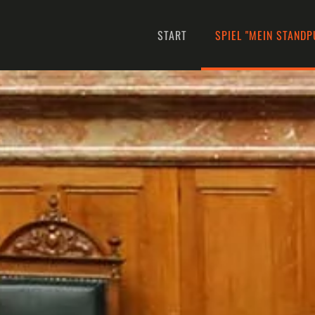
START
SPIEL "MEIN STANDP