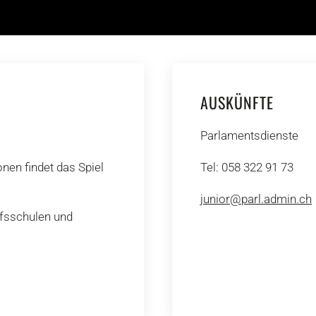
AUSKÜNFTE
Parlamentsdienste
nen findet das Spiel
Tel: 058 322 91 73
junior@parl.admin.ch
ufsschulen und